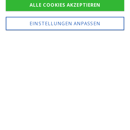
ALLE COOKIES AKZEPTIEREN
IT
DE
EN
EINSTELLUNGEN ANPASSEN
ARABBA HOLIDAYS
Urlaub in den Dolomiten wie
nie zuvor
Die Reiseagentur
Arabba Holidays
schlägt
jetzt ein neues Kapitel des
Tourismus in
den Dolomiten
auf. Entdecken Sie unsere
innovativen
Reise-Komplettpakete und
Touren durch die Gebiete des Dolomiti