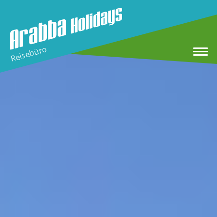
Reisebüro
HOME
Winteferien