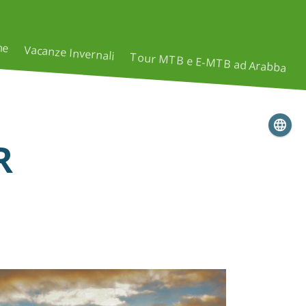
me
Vacanze Invernali
Tour MTB e E-MTB ad Arabba
R