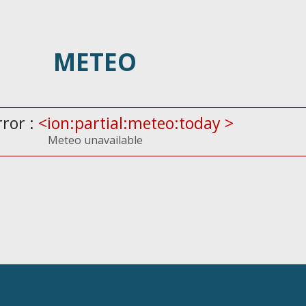
METEO
rror :
<ion:partial:meteo:today >
Meteo unavailable