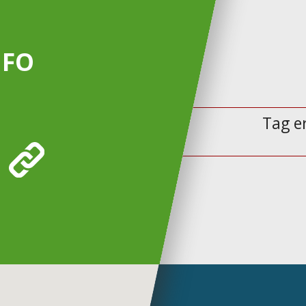
NFO
Tag e