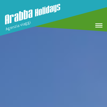
Agenzia viaggi
Home
Vacanze Invernali
Tour MTB e E-MTB ad Arabba